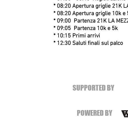
* 08:20 Apertura griglie 21K
* 08:20 Apertura griglie 10k e
* 09:00 Partenza 21K LA MEZ
* 09:05 Partenza 10k e 5k
* 10:15 Primi arrivi
* 12:30 Saluti finali sul palco
SUPPORTED BY
 C A T I O N
POWERED BY