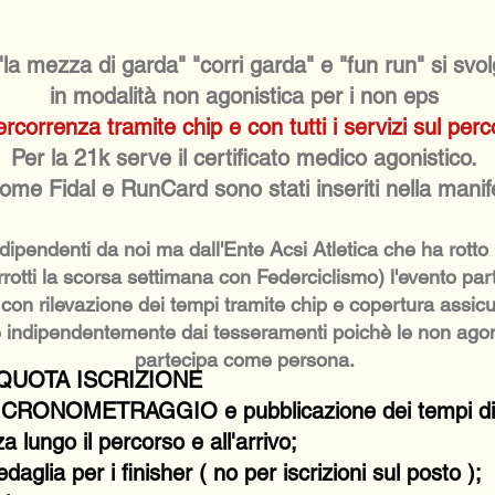
"la mezza di garda" "corri garda" e "fun run" si svo
in modalità non agonistica per i non eps
ercorrenza tramite chip e con tutti i servizi sul per
Per la 21k serve il certificato medico agonistico.
come Fidal e RunCard sono stati inseriti nella mani
ipendenti da noi ma dall'Ente Acsi Atletica che ha rotto p
rrotti la scorsa settimana con Federciclismo) l'evento par
 con rilevazione dei tempi tramite chip e copertura assicu
are indipendentemente dai tesseramenti poichè le non agon
partecipa come persona.
QUOTA ISCRIZIONE
ER CRONOMETRAGGIO e
pubblicazione dei tempi d
a lungo il percorso e all'arrivo;
aglia per i finisher ( no per iscrizioni sul posto );