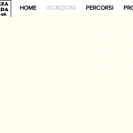
HOME
ISCRIZIONI
PERCORSI
PR
LA MEZZA 21 K i
CORRI GARDA 10 k
FUN RUN 5 k iscriz