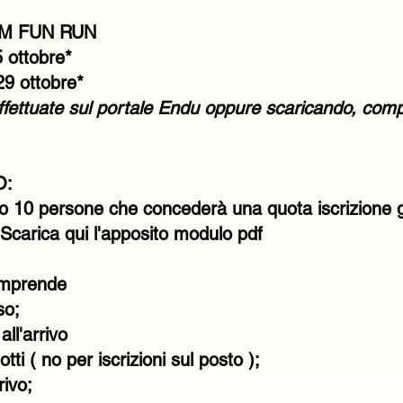
KM FUN RUN
5 ottobre*
29 ottobre*
effettuate sul portale Endu oppure scaricando, comp
O:
o 10 persone che concederà una quota iscrizione gr
Scarica qui l'apposito modulo pdf
omprende
so;
ll'arrivo
i ( no per iscrizioni sul posto );
rivo;