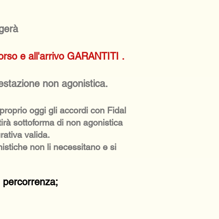
lgerà
corso e all'arrivo GARANTITI .
festazione non agonistica.
roprio oggi gli accordi con Fidal
tirà sottoforma di non agonistica
rativa valida.
istiche non li necessitano e si
i percorrenza;