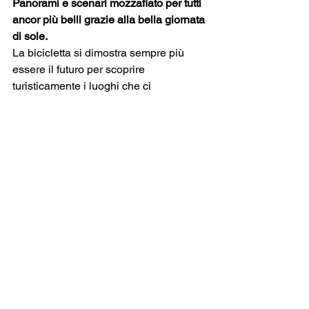
Panorami e scenari mozzafiato per tutti 
ancor più belli grazie alla bella giornata 
di sole.
La bicicletta si dimostra sempre più 
essere il futuro per scoprire 
turisticamente i luoghi che ci 
circondano e ieri a Bardolino se ne 
sono presentati ben più di 300 con la 
voglia di pedalare, scoprire e fare i 
turisti.
Il percorso da 100 k
 spaziava in lungo 
e in largo attraverso moltissime Strade 
Bianche del Garda sfociando più a sud 
anche in breve tratto nella vicina 
Lombardia. Luoghi magnifici dei 
Comuni di Bardolino, Lazise, 
Castelnuovo del Garda, Valeggio, 
Monzambano, Sommacampagna e 
Bussolengo e forse, a nostro avviso, il 